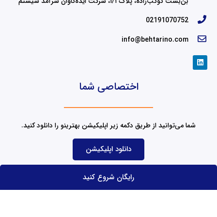
تهران، خیابان آزادی، خیابان حبیب‌اله، کوچه حبیب‌زادگان، نبش
بن‌بست کوکب‌زاده، پلاک ۱/۱، شرکت ایده‌کاوان سرآمد سیستم
02191070752
info@behtarino.com
L
i
n
k
اختصاصی شما
e
d
i
n
شما می‌توانید از طریق دکمه زیر اپلیکیشن بهترینو را دانلود کنید.
دانلود اپلیکیشن
رایگان شروع کنید