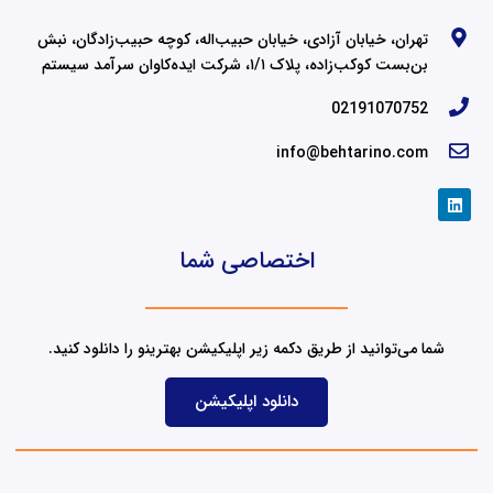
تهران، خیابان آزادی، خیابان حبیب‌اله، کوچه حبیب‌زادگان، نبش
بن‌بست کوکب‌زاده، پلاک ۱/۱، شرکت ایده‌کاوان سرآمد سیستم
02191070752
info@behtarino.com
L
i
n
k
اختصاصی شما
e
d
i
n
شما می‌توانید از طریق دکمه زیر اپلیکیشن بهترینو را دانلود کنید.
دانلود اپلیکیشن