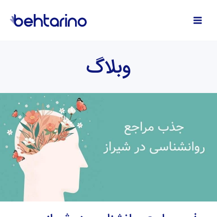
فتن
ه
حتوا
وبلاگ
جذب
مراجع
روانشناسی
در
شیراز