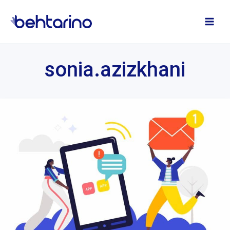
فتن
ه
حتوا
sonia.azizkhani
نمونه
متن
پیامک
تبلیغاتی
کاربردی
برای
انواع
مشاغل