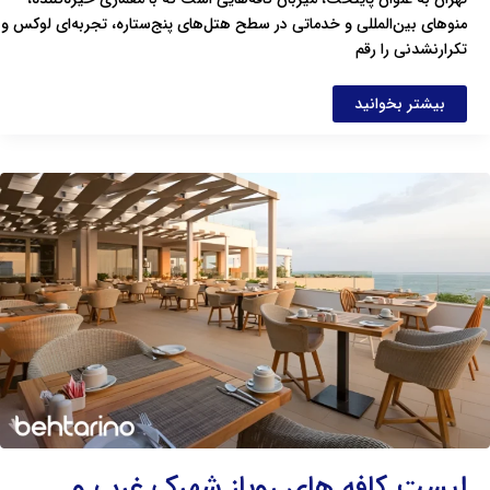
منوهای بین‌المللی و خدماتی در سطح هتل‌های پنج‌ستاره، تجربه‌ای لوکس و
تکرارنشدنی را رقم
بیشتر بخوانید
لیست
کافه
های
روباز
شهرک
غرب
و
سعادت
آباد
+
لوکیشن،
منو
و
عکس
لیست کافه های روباز شهرک غرب و