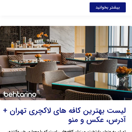
بیشتر بخوانید
لیست
بهترین
کافه
های
لاکچری
تهران
+
آدرس،
عکس
و
منو
لیست بهترین کافه های لاکچری تهران +
آدرس، عکس و منو
تهران به عنوان پایتخت، میزبان کافه‌هایی است که با معماری خیره‌کننده،