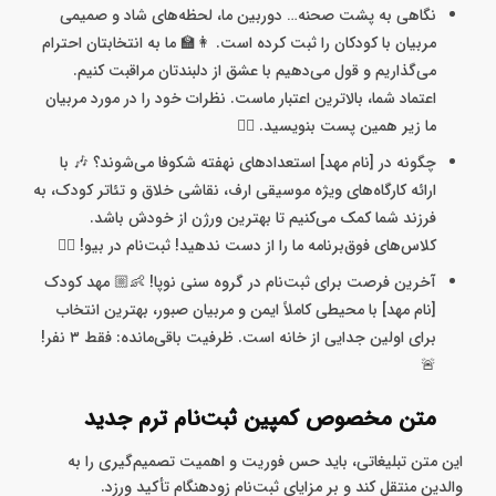
نگاهی به پشت صحنه… دوربین ما، لحظه‌های شاد و صمیمی
مربیان با کودکان را ثبت کرده است. 👩‍🏫 ما به انتخابتان احترام
می‌گذاریم و قول می‌دهیم با عشق از دلبندتان مراقبت کنیم.
اعتماد شما، بالاترین اعتبار ماست. نظرات خود را در مورد مربیان
ما زیر همین پست بنویسید. 👇🏻
چگونه در [نام مهد] استعدادهای نهفته شکوفا می‌شوند؟ 🎶 با
ارائه کارگاه‌های ویژه موسیقی ارف، نقاشی خلاق و تئاتر کودک، به
فرزند شما کمک می‌کنیم تا بهترین ورژن از خودش باشد.
کلاس‌های فوق‌برنامه ما را از دست ندهید! ثبت‌نام در بیو! 👆🏻
آخرین فرصت برای ثبت‌نام در گروه سنی نوپا! 👶🏼 مهد کودک
[نام مهد] با محیطی کاملاً ایمن و مربیان صبور، بهترین انتخاب
برای اولین جدایی از خانه است. ظرفیت باقی‌مانده: فقط ۳ نفر!
🚨
متن مخصوص کمپین ثبت‌نام ترم جدید
این متن‌ تبلیغاتی، باید حس فوریت و اهمیت تصمیم‌گیری را به
والدین منتقل کند و بر مزایای ثبت‌نام زودهنگام تأکید ورزد.