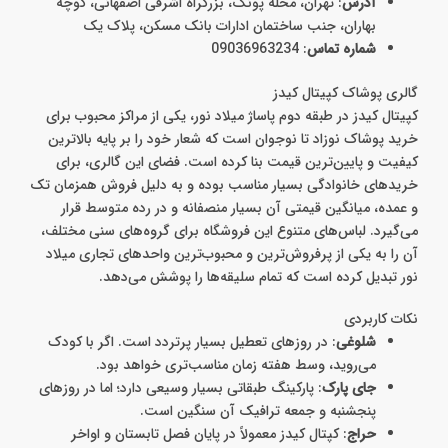
آدرس
: تهران، محله پونک، بزرگراه اشرفی اصفهانی، کوچه
بهاران، جنب ساختمان ادارات بانک مسکن، پلاک یک
شماره تماس
: 09036963234
گالری پوشاک کپیتال کیدز
کپیتال کیدز در طبقه دوم پاساژ میلاد نور، یکی از مراکز محبوب برای
خرید پوشاک نوزاد تا نوجوان است که شعار خود را بر پایه بالاترین
کیفیت و پایین‌ترین قیمت بنا کرده است. فضای این گالری، برای
خریدهای خانوادگی بسیار مناسب بوده و به دلیل فروش همزمان تک
و عمده، میانگین قیمتی آن بسیار منصفانه و در رده متوسط قرار
می‌گیرد. لباس‌های متنوع این فروشگاه برای گروه‌های سنی مختلف،
آن را به یکی از پرفروش‌ترین و محبوب‌ترین واحدهای تجاری میلاد
نور تبدیل کرده است که تمام سلیقه‌ها را پوشش می‌دهد.
نکات کاربردی
شلوغی
: در روزهای تعطیل بسیار پرتردد است. اگر با کودک
می‌روید، وسط هفته زمان مناسب‌تری خواهد بود.
جای پارک
: پارکینگ طبقاتی بسیار وسیعی دارد؛ اما در روزهای
پنجشنبه و جمعه ترافیک آن سنگین است.
حراج
: کپتال کیدز معمولاً در پایان فصل تابستان و اواخر