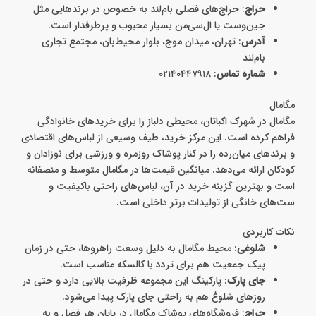
حراج
: حراج‌های فصلی بام‌لند به خصوص در برندهایی مثل
جین‌وست یا ال‌سی‌من بسیار محبوب و پرطرفدار است.
آدرس
: ﺗﻬﺮان، میدان موج، بلوار محیط‌بان، مجتمع تجاری
بام‌لند
شماره تماس
: ۰۲۱۴۰۴۴۷۹۱۸
مگامال
مگامال در شهرک اکباتان، محیطی دلباز را برای خریدهای خانوادگی
فراهم کرده است. این مرکز خرید، طیف وسیعی از لباس‌های اقتصادی
و برندهای میان‌رده را در کنار پوشاک روزمره و ورزشی برای نوزادان و
کودکان ارائه می‌دهد. میانگین قیمت‌ها در مگامال متوسط و منصفانه
است و بهترین گزینه خرید در آن، لباس‌های راحتی باکیفیت و
ست‌های خانگی از تولیدات برتر داخلی است.
نکات کاربردی
شلوغی
: محیط مگامال به دلیل وسعت راهروها، حتی در زمان
پیک جمعیت هم برای تردد با کالسکه مناسب است.
جای پارک
: پارکینگ این مجموعه ظرفیت بالایی دارد و حتی در
روزهای شلوغ هم به راحتی جای پارک پیدا می‌شود.
حراج
: فروشگاه‌های پوشاک مگامال در پایان هر فصل و به