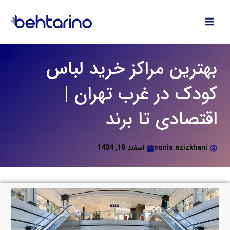
فتن
ه
حتوا
بهترین مراکز خرید لباس
کودک در غرب تهران |
اقتصادی تا برند
sonia.azizkhani
اسفند 18, 1404