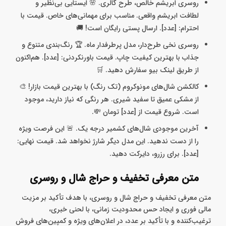
روسری ابریشم خالص، طرح گالری. 🌸 ایستایی بی‌نظیر و
لطافت ابریشم واقعی. مناسب برای مهمانی‌های خاص. قیمت با
احترام: [عدد]. ارسال پستی رایگان است! 🚚
روسری نخی طرح‌دار، مدل پرطرفدار ماه. 🏆 رنگ‌بندی متنوع و
جذاب با بهترین کیفیت چاپ. قیمت باورنکردنی: [عدد]. هم‌اکنون
از طریق لینک بیو سفارش دهید. 🛒
کالکشن شال‌های مونوکروم (تک رنگ) با بهترین قیمت بازار! 🎨
از مشکی عمیق تا سفید شیری. هر رنگی که نیاز دارید، موجود
است. شروع قیمت از [عدد] تومان 💸.
آخرین موجودی شال‌های کشمیر درجه یک. 🚨 این فرصت ویژه
را از دست ندهید. این مدل دیگر شارژ نخواهد شد. قیمت نهایی:
[عدد]. برای رزرو، دایرکت دهید.
متن معرفی تخفیف و حراج شال و روسری
متن معرفی تخفیف و حراج شال و روسری، با هدف تأکید بر مزیت
مالی فوری و ایجاد حس محدودیت زمانی، با لحنی خبری،
ترغیب‌کننده و با تأکید بر عدد، در اعلان‌های ویژه و کمپین‌های فروش