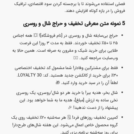
فصلی استفاده می‌شوند تا با برجسته کردن سود اقتصادی، ترافیک
فروش را در بازه کوتاه افزایش دهند.
5 نمونه متن معرفی تخفیف و حراج شال و روسری
حراج بی‌سابقه‌ شال و روسری در [نام فروشگاه]! 💥 همه اجناس
۲۵ تا ۵۰٪ تخفیف خوردند. فقط به مدت ۳ روز! این فرصت
طلایی برای خرید شیک و مقرون به صرفه است. همین حالا به
وب‌سایت مراجعه کنید. 🏃‍♀️
فقط برای مشترکین وفادار! شما مشمول کد تخفیف اختصاصی
۳۰٪ برای خرید از کالکشن جدید هستید. کد: LOYALTY 30.
لطفاً آن را در سبد خرید وارد کنید. 🎁
شال بخر، هدیه ببر! با خرید هر دو شال/روسری، یک روسری
نخی ساده به ارزش [مبلغ]، هدیه ما به شما خواهد بود. این
پیشنهاد را از دست ندهید! 🎉
کمپین تخفیف روزهای فرد! 🗓️ هر سه‌شنبه ۲۰٪ تخفیف روی یک
گروه محصول خاص اعمال می‌شود. این هفته شال‌های طرح‌دار!
برای روز سه‌شنبه برنامه‌ریزی کنید.