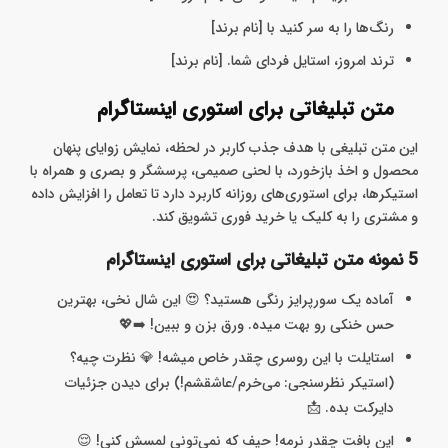
رنگ‌ها را به سر کنید با [نام برند]
ترند امروز، استایل فردای شما. [نام برند]
متن تبلیغاتی برای استوری اینستاگرام
این متن‌ تبلیغی با هدف جذب کاربر در لحظه، نمایش زوایای پنهان
محصول و اخذ بازخورد، با لحنی صمیمی، پرسشگر و بصری و همراه با
استیکرها، برای استوری‌های روزانه کاربرد دارد تا تعامل را افزایش داده
و مشتری را به کلیک یا خرید فوری تشویق کند.
5 نمونه متن تبلیغاتی برای استوری اینستاگرام
آماده یک سورپرایز رنگی هستید؟ 😍 این شال نخی، بهترین
حس خنکی رو بهت میده. ورق بزن و ببین! ➡️💖
استایلت با این روسری چقدر خاص میشه! 💎 نظرت چیه؟
(استیکر نظرسنجی: می‌خرم/عاشقشم!) برای دیدن جزئیات
دایرکت بده. 📩
این بافت چقدر نرمه! حیف که نمی‌تونی لمسش کنی! 😌