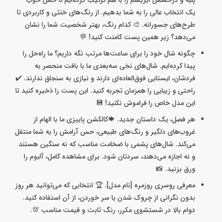
پنبه و درخشش ابریشم را با هم ترکیب کرده‌ایم تا حس خوب
یک انتخاب عالی را به شما بدهیم. از رنگ‌های خنثی و کاربردی تا
طرح‌های جسورانه. 🎨 کدام رنگ، بهتر شخصیت شما را نشان
می‌دهد؟ زیر همین پست کامنت کنید! 💬
چگونه شال خود را برای ساعت‌ها مرتب نگه داریم؟ ما راه‌حل را
پیدا کرده‌ایم. شال‌های نخی سه‌بعدی ما با بافت منحصر به
فردشان، ایستایی فوق‌العاده‌ای دارند و نیازی به سنجاق ندارند. ✔️
راحتی و زیبایی را همزمان تجربه کنید. این پست را ذخیره کنید تا
این مدل خاص را فراموش نکنید! 💾
هر فصل، یک داستان جدید. 🍁کالکشن پاییزی ما با الهام از
غروب‌های دلگیر و رنگ‌های طبیعی، حس آرامش را به شما منتقل
می‌کند. شال‌های پشمی با ضخامت مناسب که نه سنگین هستند
و نه اجازه می‌دهند، سردتان شود. برای مشاهده کامل، آلبوم را
ورق بزنید. 📸
معرفی روسری روزمره [نام مدل]. 🏆 انتخابی که می‌توانید هر روز
بدون نگرانی از چروک شدن یا سر خوردن، از آن استفاده کنید.
دوام بالا در شستشوی مکرر، رنگ ثابت و قیمت مناسب 💯.