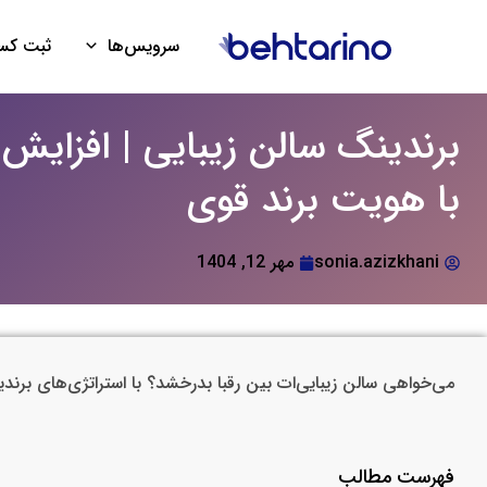
فتن
ه
سرویس‌ها
ثبت کسب
حتوا
برندینگ سالن زیبایی | افزایش
با هویت برند قوی
sonia.azizkhani
مهر 12, 1404
می‌خواهی سالن زیبایی‌ات بین رقبا بدرخشد؟ با استراتژی‌های برندی
فهرست مطالب