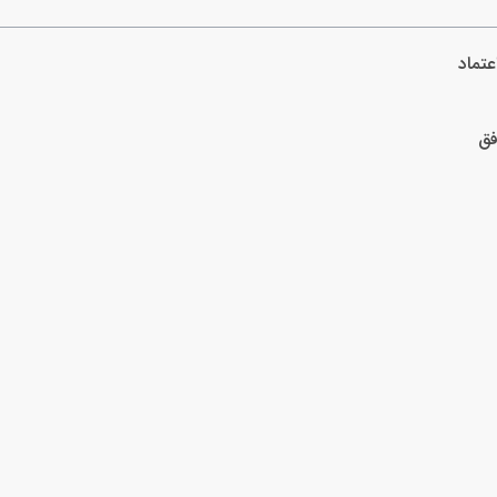
عتماد
فق