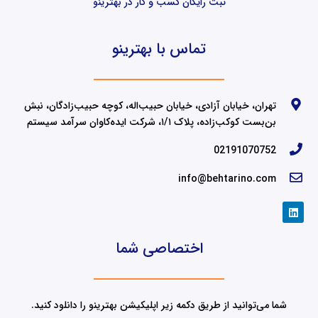
ثبت رایگان کسب و کار در بهترینو
تماس با بهترینو
تهران، خیابان آزادی، خیابان حبیب‌اله، کوچه حبیب‌زادگان، نبش
بن‌بست کوکب‌زاده، پلاک ۱/۱، شرکت ایده‌کاوان سرآمد سیستم
02191070752
info@behtarino.com
L
i
n
k
اختصاصی شما
e
d
i
n
شما می‌توانید از طریق دکمه زیر اپلیکیشن بهترینو را دانلود کنید.