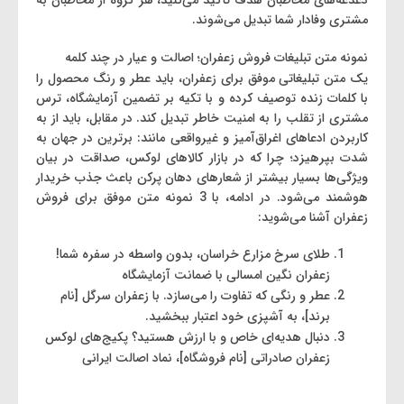
دغدغه‌های مخاطبان هدف تأکید می‌کنید، هر گروه از مخاطبان به
مشتری وفادار شما تبدیل می‌شوند.
نمونه متن تبلیغات فروش زعفران؛ اصالت و عیار در چند کلمه
یک متن تبلیغاتی موفق برای زعفران، باید عطر و رنگ محصول را
با کلمات زنده توصیف کرده و با تکیه بر تضمین آزمایشگاه، ترس
مشتری از تقلب را به امنیت خاطر تبدیل کند. در مقابل، باید از به
‌کاربردن ادعاهای اغراق‌آمیز و غیرواقعی مانند: برترین در جهان به‌
شدت بپرهیزد؛ چرا که در بازار کالاهای لوکس، صداقت در بیان
ویژگی‌ها بسیار بیشتر از شعارهای دهان ‌پرکن باعث جذب خریدار
هوشمند می‌شود. در ادامه، با 3 نمونه متن موفق برای فروش
زعفران آشنا می‌شوید:
طلای سرخ مزارع خراسان، بدون واسطه در سفره شما!
زعفران نگین امسالی با ضمانت آزمایشگاه
عطر و رنگی که تفاوت را می‌سازد. با زعفران سرگل [نام
برند]، به آشپزی خود اعتبار ببخشید.
دنبال هدیه‌ای خاص و با ارزش هستید؟ پکیج‌های لوکس
زعفران صادراتی [نام فروشگاه]، نماد اصالت ایرانی