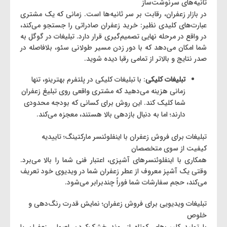
ثانیه‌های سرنوشت‌ساز
در بازار زعفران، رقابت بر سر ثانیه‌ها است. زمانی که یک مشتری
عبارت‌های کلیدی نظیر: خرید زعفران صادراتی را جستجو می‌کند،
در واقع در مرحله‌ نهایی تصمیم‌گیری قرار دارد. تبلیغات در گوگل به
شما امکان می‌دهد که با دور زدن مسیر طولانی سئو، بلافاصله در
صدر نتایج و بالاتر از تمامی رقبا دیده شوید.
تبلیغات کلیکی
: با تبلیغات کلیکی در پلتفرم بهترینو، تنها
زمانی هزینه می‌دهید که مشتری واقعی روی تبلیغ زعفران
شما کلیک کند. این روش برای کسانی که بودجه محدودی
دارند؛ اما به دنبال بازدهی بالا هستند، معجزه می‌کند.
تبلیغات برای فروش زعفران با اینفلوئنسر مارکتینگ؛ تاییدیه
کیفیت از سوی متخصصان
همکاری با اینفلوئنسرهای آشپزی، اعتبار فنی شما را بالا می‌برد.
وقتی یک آشپز معروف از عطر زعفران شما در ویدیوی خود تعریف
می‌کند، حجم سفارشات شما فوراً چندبرابر می‌شود.
تبلیغات ویدیویی برای فروش زعفران؛ نمایش قدرت رنگ‌دهی و
خلوص
با تولید کلیپ‌های کوتاه از روند خشک‌کردن اصولی زعفران یا