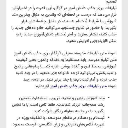
تصمیم
تبلیغات برای جذب دانش آموز در گوگل، این قدرت را در اختیارتان
قرار می‌دهد که درست در لحظه‌ای که والدین به دنبال بهترین متد
آموزشی یا شرایط ثبت‌نام هستند، در مقابل چشمانشان قرار
بگیرید. با حضور در نتایج جستجو، می‌توانید خانواده‌های جدید را
جذب کنید، اعتبار بسازید و آمار ثبت‌نام دانش‌آموزان جدید را به
شکل قابل‌توجهی افزایش دهید.
نمونه متن تبلیغات مدرسه؛ معرفی اثرگذار برای جذب دانش آموز
متن تبلیغ مدرسه، باید مستقیما به دغدغه والدین یعنی کیفیت
آموزشی، محیط امن و آینده روشن اشاره کند. با پیام‌هایی واضح
و امیدبخش، می‌توانید توجه خانواده‌های متعهد را در چند ثانیه
جلب کرده و آمار ثبت‌نام‌ها را چند برابر کنید. در ادامه، چند
نمونه
متن تبلیغات برای جذب دانش آموز
آورده‌ایم:
متد آموزشی نوین و محیط تربیتی استاندارد، تضمین
رشد همه‌جانبه فرزند شماست. فقط کافی است با ما تماس
بگیرید تا در جلسه معارفه رایگان شرکت کنید.
ثبت‌نام زودهنگام در مقطع متوسطه، با تخفیف ویژه در
شهریه کلاس‌های تقویتی و زبان انگلیسی. فرصت محدود