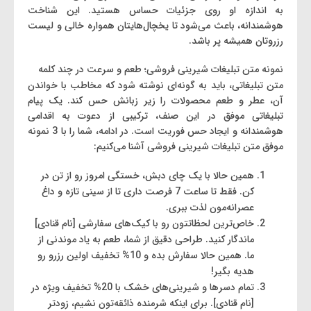
به اندازه‌ او روی جزئیات حساس هستید. این شناخت
هوشمندانه، باعث می‌شود تا یخچال‌هایتان همواره خالی و لیست
رزروتان همیشه پر باشد.
نمونه متن تبلیغات شیرینی ‌فروشی؛ طعم و سرعت در چند کلمه
متن تبلیغاتی، باید به گونه‌ای نوشته شود که مخاطب با خواندن
آن، عطر و طعم محصولات را زیر زبانش حس کند. یک پیام
تبلیغاتی موفق در این صنف، ترکیبی از دعوت به اقدامی
هوشمندانه و ایجاد حس فوریت است. در ادامه، شما را با 3 نمونه
موفق‌ متن تبلیغات شیرینی ‌فروشی آشنا می‌کنیم:
همین حالا با یک چای دبش، خستگی امروز رو از تن در
کن. فقط تا ساعت 7 فرصت داری تا از سینی تازه و داغ
عصرانه‌مون لذت ببری.
خاص‌ترین لحظاتتون رو با کیک‌های سفارشی [نام قنادی]
ماندگار کنید. طراحی دقیق از شما، طعم به یاد موندنی از
ما. همین حالا سفارش بده و 10% تخفیف اولین رزرو رو
هدیه بگیر!
تمام دسرها و شیرینی‌های خشک با 20% تخفیف ویژه در
[نام قنادی]. برای اینکه شرمنده ذائقه‌تون نشیم، زودتر