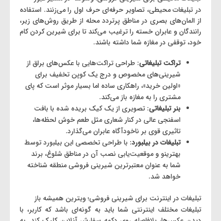
در تبلیغات محیطی، تصاویر حرفه‌ای حرف اول را می‌زنند. استفاده
از المان‌های بصری در مناطق پرتردد محله از طریق روش‌های زیر،
رانندگان و عابران خسته را ترغیب می‌کند تا برای شیرین کردن کام
خود، توقفی در مغازه شما داشته باشند.
تراکت تبلیغاتی
: طراحی تراکت‌هایی با عکس‌های براق از
شیرینی‌های مخصوص و درج یک کوپن تخفیف برای
«اولین خرید»، راهکاری ساده اما بسیار موثر است که پای
مشتری را به مغازه باز می‌کند.
بنر تبلیغاتی
: تصویری از یک کیک بریده شده با بافت
اسفنجی عالی در کنار شعاری مثل طعم خوش لحظه‌ها،
تاثیری قوی بر ناخودآگاه عابران می‌گذارد.
تبلیغات در بیلبورد
: با طراحی تخصصی این بیلبورد توسط
بهترینو و موقعیت‌یابی نصب آن در مناطق شلوغ، برند
شما به عنوان معتبرترین شیرینی ‌فروشی منطقه شناخته
خواهد شد.
تبلیغات در اینترنت برای شیرینی ‌فروشی؛ ویترین همیشه باز
تبلیغات مختلف اینترنتی شما باید به گونه‌ای باشد که کاربر، با
دیدن عکس‌ها، بلافاصله روی دکمه سفارش آنلاین کلیک کند. به