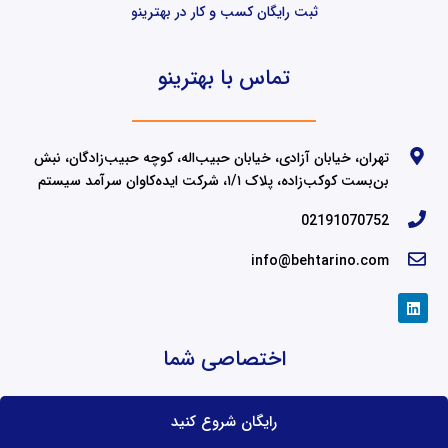
ثبت رایگان کسب و کار در بهترینو
تماس با بهترینو
تهران، خیابان آزادی، خیابان حبیب‌اله، کوچه حبیب‌زادگان، نبش
بن‌بست کوکب‌زاده، پلاک ۱/۱، شرکت ایده‌کاوان سرآمد سیستم
02191070752
info@behtarino.com
L
i
n
k
اختصاصی شما
e
d
i
n
رایگان شروع کنید
شما می‌توانید از طریق دکمه زیر اپلیکیشن بهترینو را دانلود کنید.