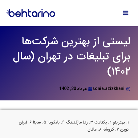
فتن
ه
حتوا
لیستی از بهترین شرکت‌ها
برای تبلیغات در تهران (سال
۱۴۰۲)
sonia.azizkhani
مرداد 30, 1402
۱. بهترینو ۲. یکتانت ۳. رایا مارکتینگ ۴. بادکوبه ۵. ساینا ۶. ایران
نوین ۷. کروشه ۸. ماکان