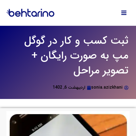
فتن
ه
حتوا
ثبت کسب و کار در گوگل
مپ به صورت رایگان +
تصویر مراحل
sonia.azizkhani
اردیبهشت 6, 1402